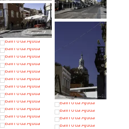
…
…
…
…
…
…
…
…
…
…