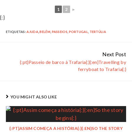
1
2
►
…
…
…
…
…
{:}
ETIQUETAS:
AJUDA
,
BELÉM
,
PASSEIOS
,
PORTUGAL
,
TERTÚLIA
Next Post
Continue
{:pt}Passeio de barco à Trafaria{:}{:en}Travelling by
Reading
ferryboat to Trafaria{:}
YOU MIGHT ALSO LIKE
{:PT}ASSIM COMEÇA A HISTÓRIA{:}{:EN}SO THE STORY