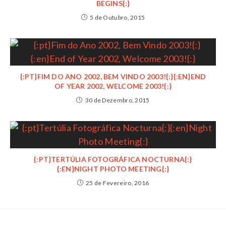
BEGINS{:}
5 de Outubro, 2015
{:PT}FIM DO ANO 2002, BEM VINDO 2003!{:}{:EN}END
OF YEAR 2002, WELCOME 2003!{:}
30 de Dezembro, 2015
{:PT}TERTÚLIA FOTOGRÁFICA NOCTURNA{:}
{:EN}NIGHT PHOTO MEETING{:}
25 de Fevereiro, 2016