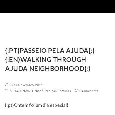
{:PT}PASSEIO PELA AJUDA{:}
{:EN}WALKING THROUGH
AJUDA NEIGHBORHOOD{:}
29 de Novembro, 2015
Ajuda
/
Belém
/
Lisboa
/
Portugal
/
Tertulias
0 Comments
{:pt}Ontem foi um dia especial!