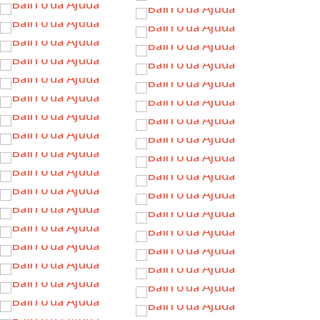
…
…
…
…
…
…
…
…
…
…
…
…
…
…
…
…
…
…
…
…
…
…
…
…
…
…
…
…
…
…
…
…
…
…
…