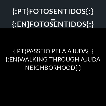
{:PT}FOTOSENTIDOS{:}
{:EN}FOTOSENTIDOS{:}
{:PT}PASSEIO PELA AJUDA{:}
{:EN}WALKING THROUGH AJUDA
NEIGHBORHOOD{:}