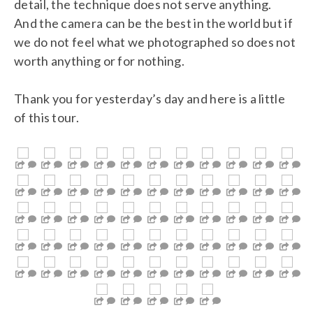
detail, the technique does not serve anything.
And the camera can be the best in the world but if
we do not feel what we photographed so does not
worth anything or for nothing.
Thank you for yesterday’s day and here is a little
of this tour.
…
…
…
…
…
…
…
…
…
…
…
…
…
…
…
…
…
…
…
…
…
…
…
…
…
…
…
…
…
…
…
…
…
…
…
…
…
…
…
…
…
…
…
…
…
…
…
…
…
…
…
…
…
…
…