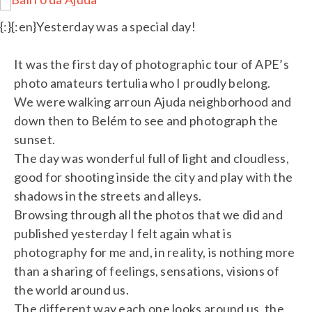
…
…
…
{:}{:en}Yesterday was a special day!
…
…
…
It was the first day of photographic tour of APE’s
photo amateurs tertulia who I proudly belong.
We were walking arroun Ajuda neighborhood and
down then to Belém to see and photograph the
sunset.
The day was wonderful full of light and cloudless,
good for shooting inside the city and play with the
shadows in the streets and alleys.
Browsing through all the photos that we did and
published yesterday I felt again what is
photography for me and, in reality, is nothing more
than a sharing of feelings, sensations, visions of
the world around us.
The different way each one looks around us, the