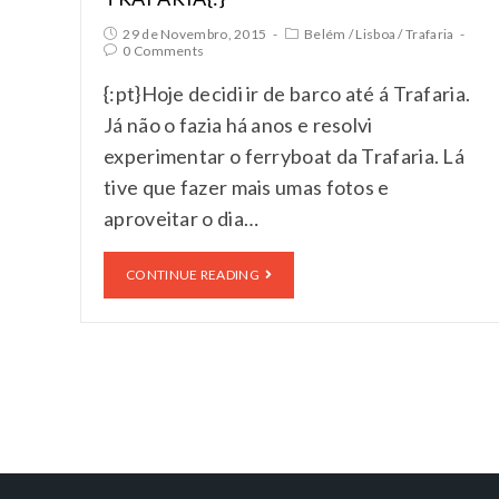
29 de Novembro, 2015
Belém
/
Lisboa
/
Trafaria
0 Comments
{:pt}Hoje decidi ir de barco até á Trafaria.
Já não o fazia há anos e resolvi
experimentar o ferryboat da Trafaria. Lá
tive que fazer mais umas fotos e
aproveitar o dia…
CONTINUE READING