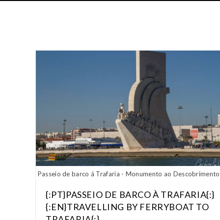
Passeio de barco á Trafaria - Monumento ao Descobrimento
{:PT}PASSEIO DE BARCO À TRAFARIA{:}
{:EN}TRAVELLING BY FERRYBOAT TO
TRAFARIA{:}