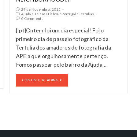
29 de Novembro, 2015
Ajuda
/
Belém
/
Lisboa
/
Portugal
/
Tertulias
0 Comments
{:pt}Ontem foi um dia especial! Foi o
primeiro dia de passeio fotográfico da
Tertulia dos amadores de fotografia da
APE a que orgulhosamente pertenço.
Fomos passear pelo bairro da Ajuda…
CONTINUE READING