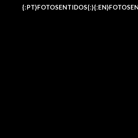
{:PT}FOTOSENTIDOS{:}{:EN}FOTOSEN