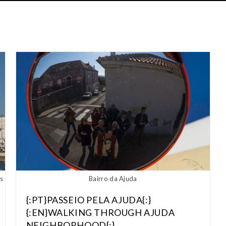
s
Bairro da Ajuda
{:PT}PASSEIO PELA AJUDA{:}
{:EN}WALKING THROUGH AJUDA
NEIGHBORHOOD{:}