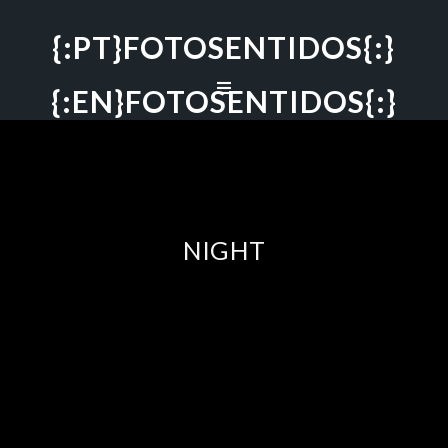
{:PT}FOTOSENTIDOS{:}
{:EN}FOTOSENTIDOS{:}
NIGHT