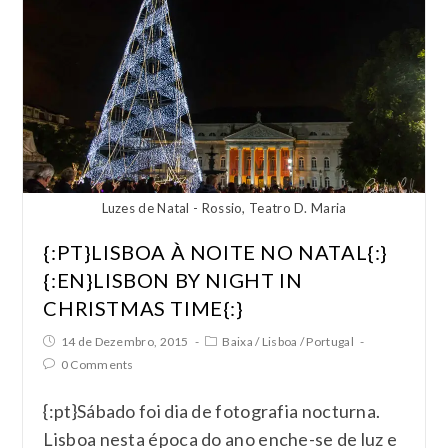
Luzes de Natal - Rossio, Teatro D. Maria
{:PT}LISBOA À NOITE NO NATAL{:}
{:EN}LISBON BY NIGHT IN
CHRISTMAS TIME{:}
14 de Dezembro, 2015
Baixa
/
Lisboa
/
Portugal
0 Comments
{:pt}Sábado foi dia de fotografia nocturna.
Lisboa nesta época do ano enche-se de luz e