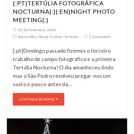
{:PT}TERTÚLIA FOTOGRÁFICA
NOCTURNA{:}{:EN}NIGHT PHOTO
MEETING{:}
25 de Fevereiro, 2016
Bairro Alto
/
Baixa
/
Lisboa
/
Tertulias
2 Comments
{:pt}Domingo passado fizemos o terceiro
trabalho de campo fotográfico e a primeira
Tertúlia Nocturna! O dia amanheceu lindo
mas o São Pedro resolveu pregar-nos um
susto e pouco antes da…
CONTINUE READING