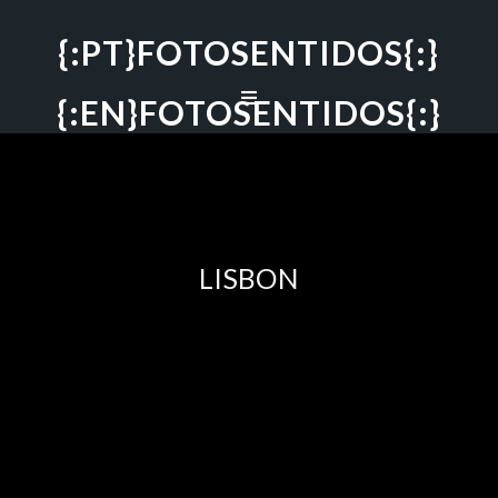
{:PT}FOTOSENTIDOS{:}
{:EN}FOTOSENTIDOS{:}
LISBON