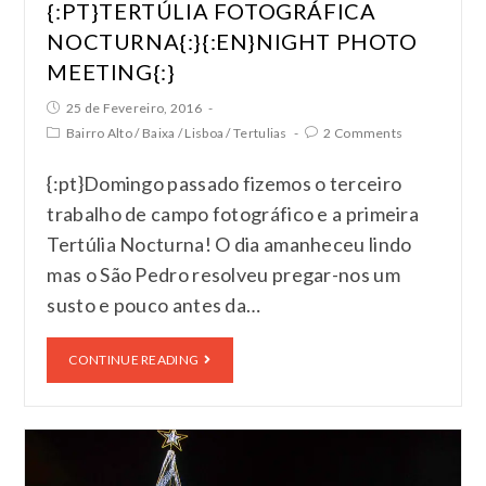
{:PT}TERTÚLIA FOTOGRÁFICA
NOCTURNA{:}{:EN}NIGHT PHOTO
MEETING{:}
25 de Fevereiro, 2016
Bairro Alto
/
Baixa
/
Lisboa
/
Tertulias
2 Comments
{:pt}Domingo passado fizemos o terceiro
trabalho de campo fotográfico e a primeira
Tertúlia Nocturna! O dia amanheceu lindo
mas o São Pedro resolveu pregar-nos um
susto e pouco antes da…
CONTINUE READING