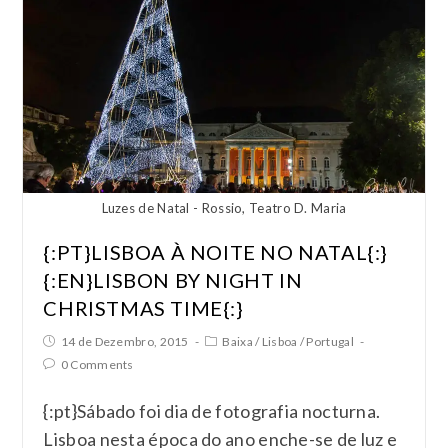
Luzes de Natal - Rossio, Teatro D. Maria
{:PT}LISBOA À NOITE NO NATAL{:}
{:EN}LISBON BY NIGHT IN
CHRISTMAS TIME{:}
14 de Dezembro, 2015
Baixa
/
Lisboa
/
Portugal
0 Comments
{:pt}Sábado foi dia de fotografia nocturna.
Lisboa nesta época do ano enche-se de luz e