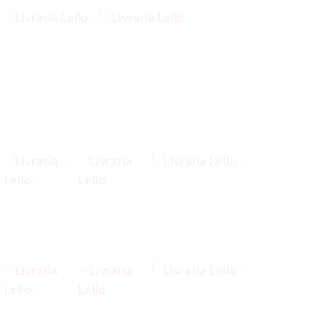
…
…
…
…
…