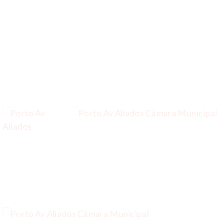
…
…
…