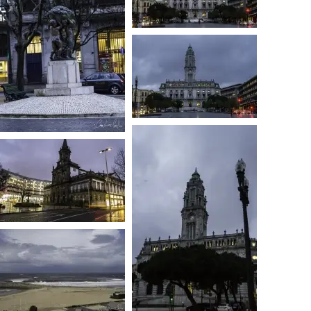
…
…
…
…