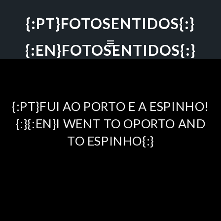
{:PT}FOTOSENTIDOS{:}
{:EN}FOTOSENTIDOS{:}
{:PT}FUI AO PORTO E A ESPINHO!
{:}{:EN}I WENT TO OPORTO AND
TO ESPINHO{:}