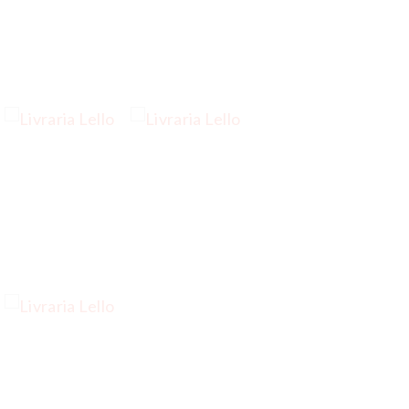
…
…
…