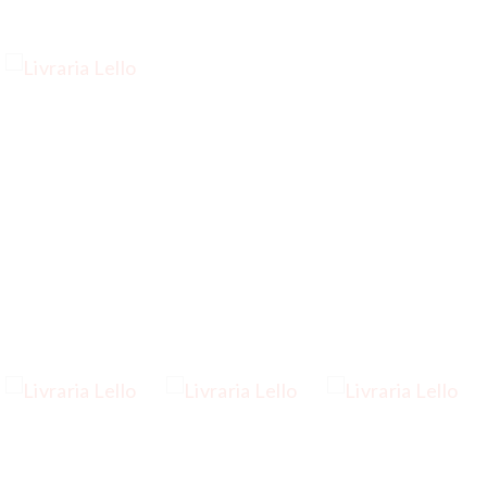
…
…
…
…