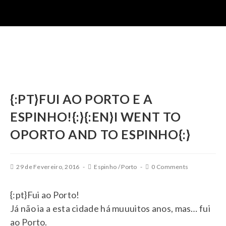
{:PT}FUI AO PORTO E A
ESPINHO!{:}{:EN}I WENT TO
OPORTO AND TO ESPINHO{:}
29 de Fevereiro, 2016
Espinho
/
Porto
0 Comments
{:pt}Fui ao Porto!
Já não ia a esta cidade há muuuitos anos, mas… fui
ao Porto.