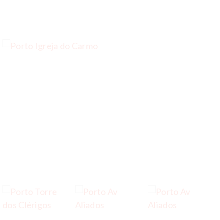
…
…
…
…