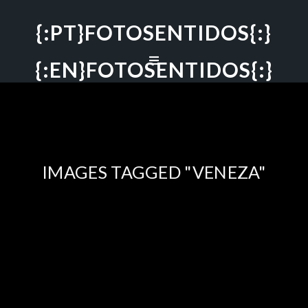
{:PT}FOTOSENTIDOS{:}
{:EN}FOTOSENTIDOS{:}
IMAGES TAGGED "VENEZA"