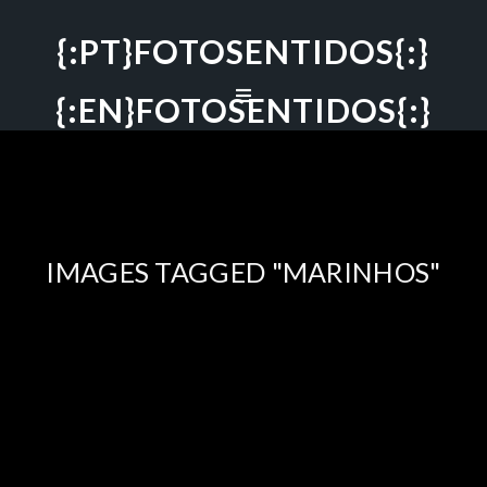
{:PT}FOTOSENTIDOS{:}
{:EN}FOTOSENTIDOS{:}
IMAGES TAGGED "MARINHOS"