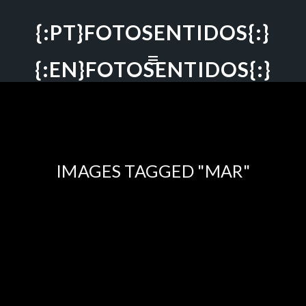
{:PT}FOTOSENTIDOS{:}
{:EN}FOTOSENTIDOS{:}
IMAGES TAGGED "MAR"