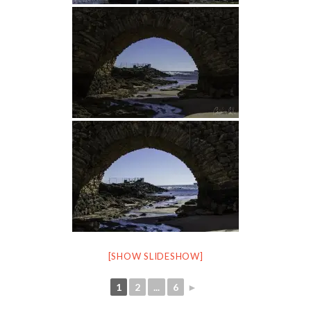
[SHOW SLIDESHOW]
1
2
...
6
►