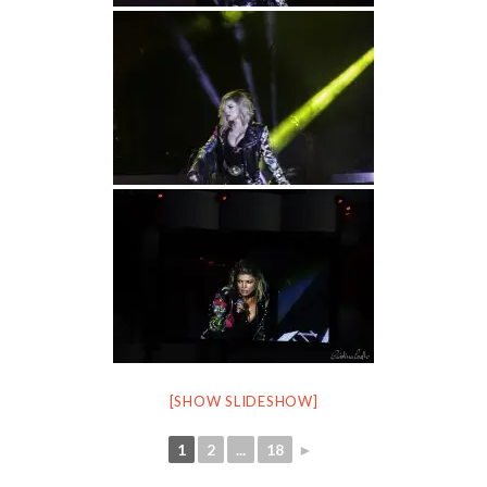
[SHOW SLIDESHOW]
1
2
...
18
►