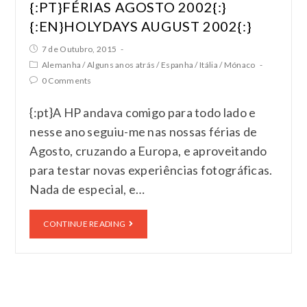
{:PT}FÉRIAS AGOSTO 2002{:}
{:EN}HOLYDAYS AUGUST 2002{:}
7 de Outubro, 2015
Alemanha
/
Alguns anos atrás
/
Espanha
/
Itália
/
Mónaco
0 Comments
{:pt}A HP andava comigo para todo lado e
nesse ano seguiu-me nas nossas férias de
Agosto, cruzando a Europa, e aproveitando
para testar novas experiências fotográficas.
Nada de especial, e…
CONTINUE READING