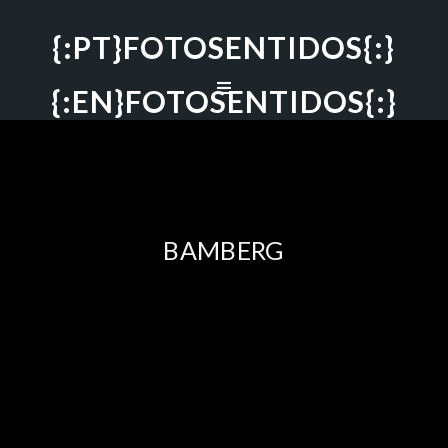
{:PT}FOTOSENTIDOS{:}
{:EN}FOTOSENTIDOS{:}
BAMBERG