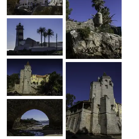
…
…
…