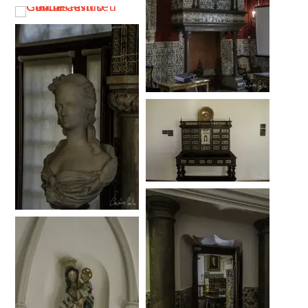
…
…
…