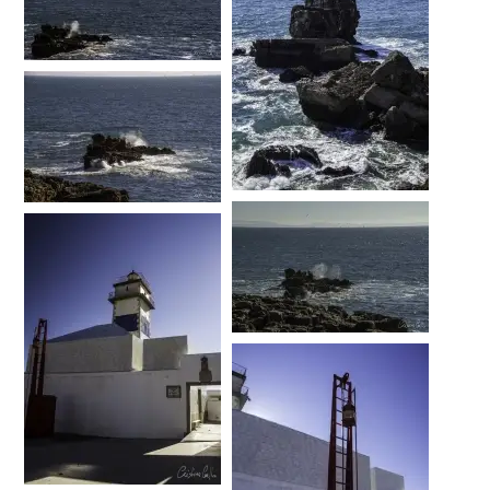
…
…
…
…