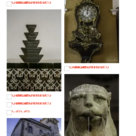
…
…
…
…
…