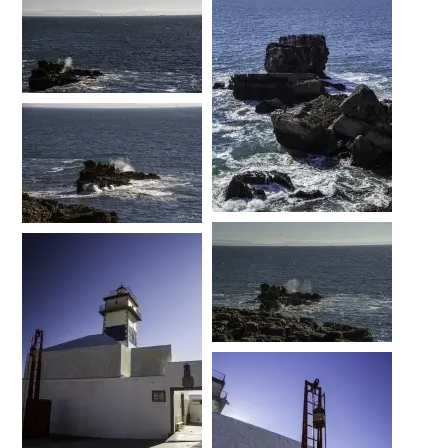
…
…
…
…
…