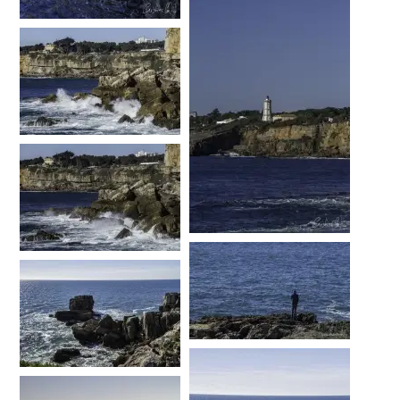
…
…
…