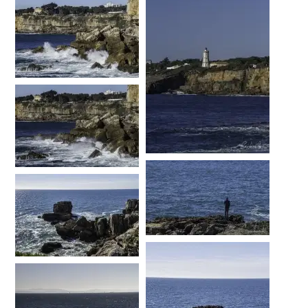
…
…
…
…