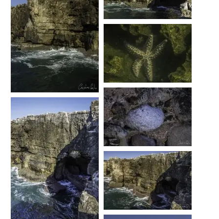
…
…
…
…
…