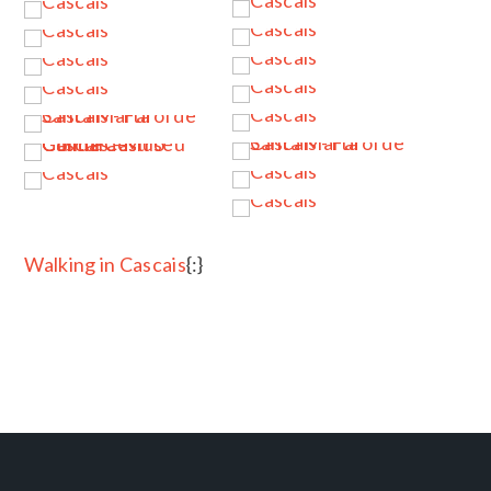
…
…
…
Walking in Cascais
{:}