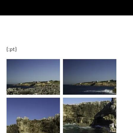
{:pt}
…
…