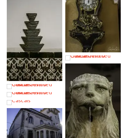
…
…
…
…