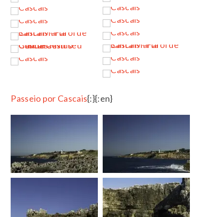
…
…
…
Passeio por Cascais
{:}{:en}