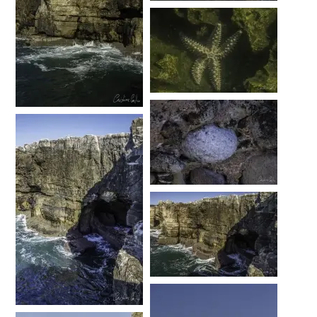
…
…
…