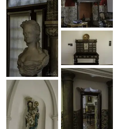
…
…
…