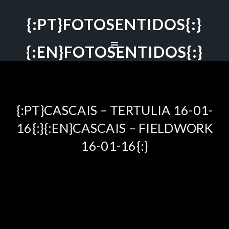
{:PT}FOTOSENTIDOS{:}
{:EN}FOTOSENTIDOS{:}
{:PT}CASCAIS – TERTULIA 16-01-
16{:}{:EN}CASCAIS – FIELDWORK
16-01-16{:}