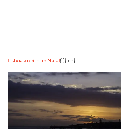
Lisboa à noite no Natal
{:}{:en}