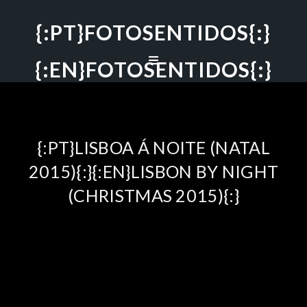
{:PT}FOTOSENTIDOS{:}
{:EN}FOTOSENTIDOS{:}
{:PT}LISBOA Á NOITE (NATAL
2015){:}{:EN}LISBON BY NIGHT
(CHRISTMAS 2015){:}